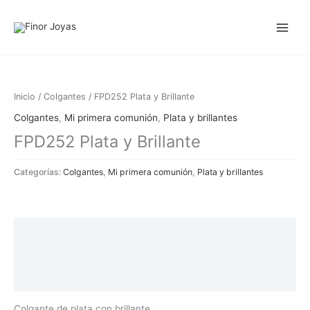
Ir
al
contenido
Inicio
/
Colgantes
/ FPD252 Plata y Brillante
Colgantes
,
Mi primera comunión
,
Plata y brillantes
FPD252 Plata y Brillante
Categorías:
Colgantes
,
Mi primera comunión
,
Plata y brillantes
Descripción
Información adicional
Valoraciones (0)
Colgante de plata con brillante