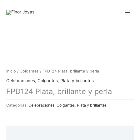
Ir
al
contenido
Inicio
/
Colgantes
/ FPD124 Plata, brillante y perla
Celebraciones
,
Colgantes
,
Plata y brillantes
FPD124 Plata, brillante y perla
Categorías:
Celebraciones
,
Colgantes
,
Plata y brillantes
Descripción