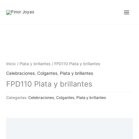
Ir
al
contenido
Inicio
/
Plata y brillantes
/ FPD110 Plata y brillantes
Celebraciones
,
Colgantes
,
Plata y brillantes
FPD110 Plata y brillantes
Categorías:
Celebraciones
,
Colgantes
,
Plata y brillantes
Descripción
Información adicional