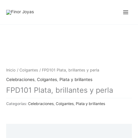
Ir
al
contenido
Inicio
/
Colgantes
/ FPD101 Plata, brillantes y perla
Celebraciones
,
Colgantes
,
Plata y brillantes
FPD101 Plata, brillantes y perla
Categorías:
Celebraciones
,
Colgantes
,
Plata y brillantes
Descripción