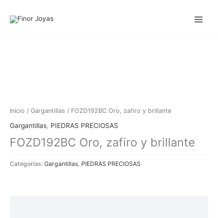
Ir
al
contenido
Inicio
/
Gargantillas
/ FOZD192BC Oro, zafiro y brillante
Gargantillas
,
PIEDRAS PRECIOSAS
FOZD192BC Oro, zafiro y brillante
Categorías:
Gargantillas
,
PIEDRAS PRECIOSAS
Descripción