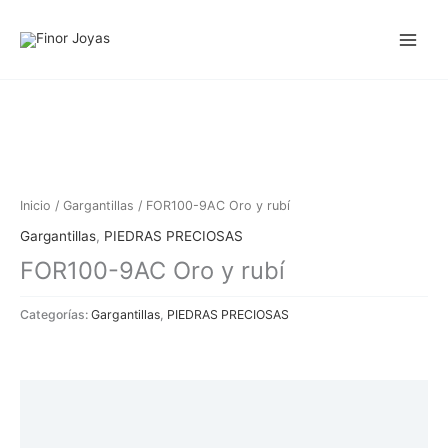
Ir
al
contenido
Inicio
/
Gargantillas
/ FOR100-9AC Oro y rubí
Gargantillas
,
PIEDRAS PRECIOSAS
FOR100-9AC Oro y rubí
Categorías:
Gargantillas
,
PIEDRAS PRECIOSAS
Descripción
Información adicional