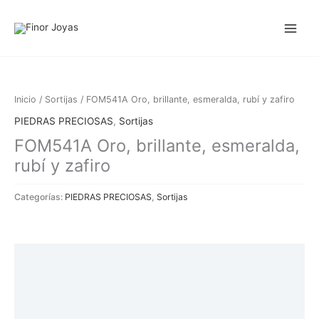
Ir
al
contenido
Inicio
/
Sortijas
/ FOM541A Oro, brillante, esmeralda, rubí y zafiro
PIEDRAS PRECIOSAS
,
Sortijas
FOM541A Oro, brillante, esmeralda,
rubí y zafiro
Categorías:
PIEDRAS PRECIOSAS
,
Sortijas
Descripción
Información adicional
Valoraciones (0)