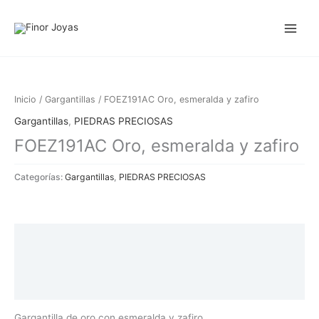
Ir
al
contenido
Inicio
/
Gargantillas
/ FOEZ191AC Oro, esmeralda y zafiro
Gargantillas
,
PIEDRAS PRECIOSAS
FOEZ191AC Oro, esmeralda y zafiro
Categorías:
Gargantillas
,
PIEDRAS PRECIOSAS
Descripción
Información adicional
Valoraciones (0)
Gargantilla de oro con esmeralda y zafiro