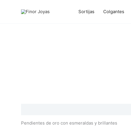
Ir
al
Sortijas
Colgantes
contenido
Descripción
Información adicional
Valoraciones
Pendientes de oro con esmeraldas y brillantes