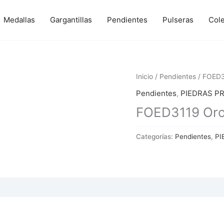
Medallas
Gargantillas
Pendientes
Pulseras
Col
Inicio
/
Pendientes
/ FOED31
Pendientes
,
PIEDRAS P
FOED3119 Oro,
Categorías:
Pendientes
,
PI
 (0)