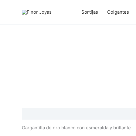
Ir
al
Sortijas
Colgantes
contenido
Descripción
Información adicional
Valoraciones
Gargantilla de oro blanco con esmeralda y brillante