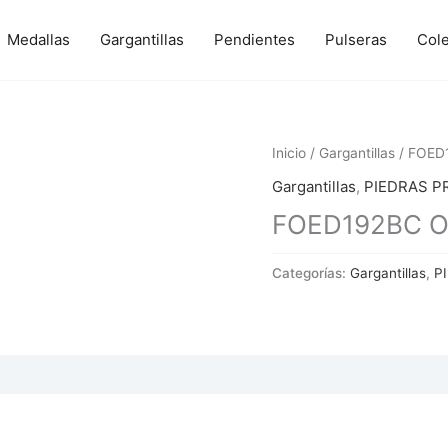
Medallas
Gargantillas
Pendientes
Pulseras
Col
Inicio
/
Gargantillas
/ FOED1
Gargantillas
,
PIEDRAS P
FOED192BC Oro
Categorías:
Gargantillas
,
P
 (0)