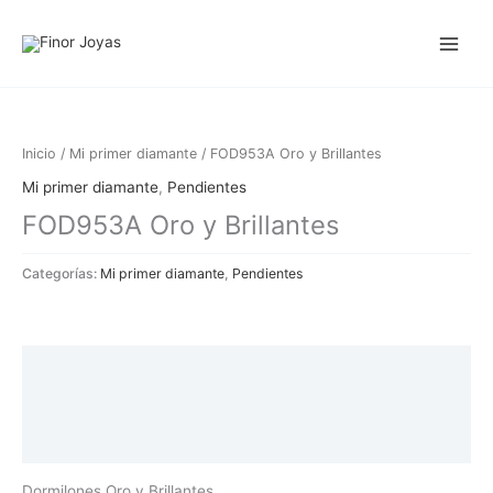
Ir
al
contenido
Inicio
/
Mi primer diamante
/ FOD953A Oro y Brillantes
Mi primer diamante
,
Pendientes
FOD953A Oro y Brillantes
Categorías:
Mi primer diamante
,
Pendientes
Descripción
Información adicional
Valoraciones (0)
Dormilones Oro y Brillantes