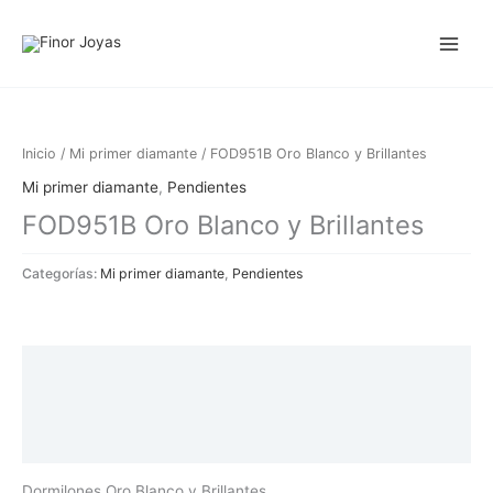
Ir
al
contenido
Inicio
/
Mi primer diamante
/ FOD951B Oro Blanco y Brillantes
Mi primer diamante
,
Pendientes
FOD951B Oro Blanco y Brillantes
Categorías:
Mi primer diamante
,
Pendientes
Descripción
Información adicional
Valoraciones (0)
Dormilones Oro Blanco y Brillantes