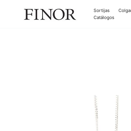
Ir
al
Sortijas
Colga
contenido
Catálogos