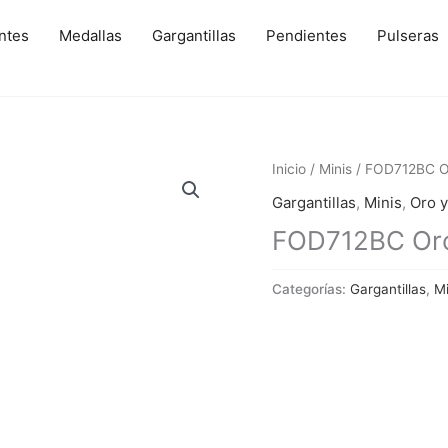
ntes
Medallas
Gargantillas
Pendientes
Pulseras
Inicio
/
Minis
/ FOD712BC Or
Gargantillas
,
Minis
,
Oro y
FOD712BC Oro 
Categorías:
Gargantillas
,
Mi