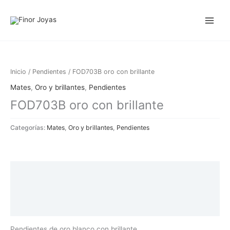
Ir
al
contenido
Inicio
/
Pendientes
/ FOD703B oro con brillante
Mates
,
Oro y brillantes
,
Pendientes
FOD703B oro con brillante
Categorías:
Mates
,
Oro y brillantes
,
Pendientes
Descripción
Información adicional
Valoraciones (0)
Pendientes de oro blanco con brillante