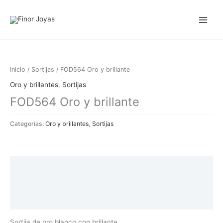
Ir
al
contenido
Inicio
/
Sortijas
/ FOD564 Oro y brillante
Oro y brillantes
,
Sortijas
FOD564 Oro y brillante
Categorías:
Oro y brillantes
,
Sortijas
Descripción
Información adicional
Valoraciones (0)
Sortija de oro blanco con brillante