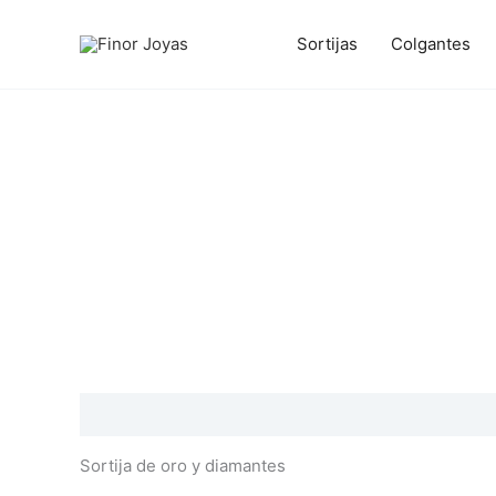
Ir
al
Sortijas
Colgantes
contenido
Descripción
Información adicional
Valoraciones
Sortija de oro y diamantes