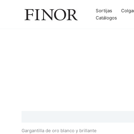
Ir
al
Sortijas
Colga
contenido
Catálogos
Descripción
Información adicional
Valoraciones
Gargantilla de oro blanco y brillante