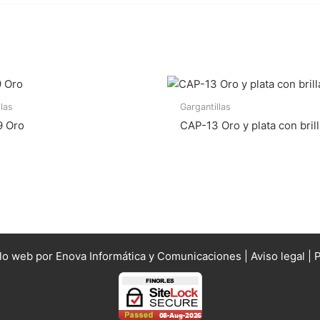
llas
Gargantillas
 Oro
CAP-13 Oro y plata con bril
llo web por Enova Informática y Comunicaciones |
Aviso legal
|
P