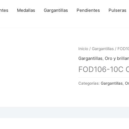
ntes
Medallas
Gargantillas
Pendientes
Pulseras
Inicio
/
Gargantillas
/ FOD10
Gargantillas
,
Oro y brilla
FOD106-10C Or
Categorías:
Gargantillas
,
Or
 (0)