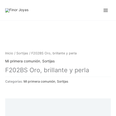
Ir
al
contenido
Inicio
/
Sortijas
/ F202BS Oro, brillante y perla
Mi primera comunión
,
Sortijas
F202BS Oro, brillante y perla
Categorías:
Mi primera comunión
,
Sortijas
Descripción
Información adicional