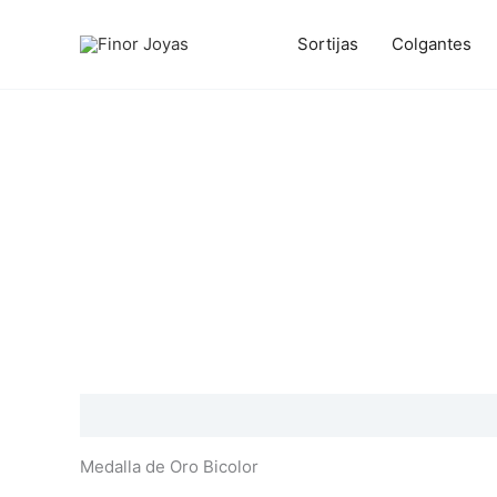
Ir
al
Sortijas
Colgantes
contenido
Descripción
Información adicional
Valoraciones
Medalla de Oro Bicolor