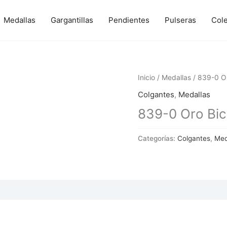
Medallas
Gargantillas
Pendientes
Pulseras
Col
Inicio
/
Medallas
/ 839-0 Or
Colgantes
,
Medallas
839-0 Oro Bic
Categorías:
Colgantes
,
Med
 (0)