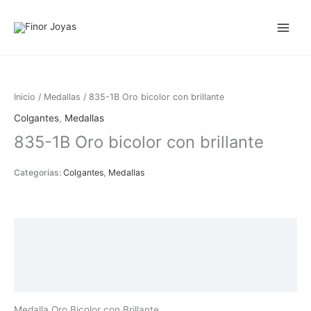
Ir
al
contenido
Inicio
/
Medallas
/ 835-1B Oro bicolor con brillante
Colgantes
,
Medallas
835-1B Oro bicolor con brillante
Categorías:
Colgantes
,
Medallas
Descripción
Información adicional
Valoraciones (0)
Medalla Oro Bicolor con Brillante