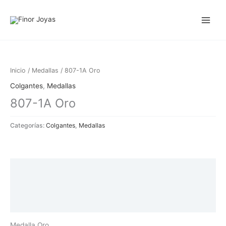
Ir
al
contenido
Inicio
/
Medallas
/ 807-1A Oro
Colgantes
,
Medallas
807-1A Oro
Categorías:
Colgantes
,
Medallas
Descripción
Información adicional
Valoraciones (0)
Medalla Oro