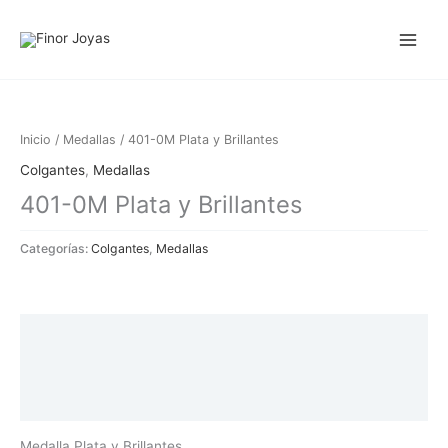
Ir
al
contenido
Inicio
/
Medallas
/ 401-0M Plata y Brillantes
Colgantes
,
Medallas
401-0M Plata y Brillantes
Categorías:
Colgantes
,
Medallas
Descripción
Información adicional
Valoraciones (0)
Medalla Plata y Brillantes