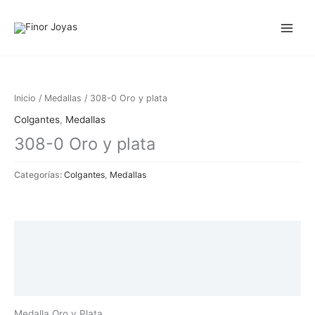
Ir
al
contenido
Inicio
/
Medallas
/ 308-0 Oro y plata
Colgantes
,
Medallas
308-0 Oro y plata
Categorías:
Colgantes
,
Medallas
Descripción
Información adicional
Valoraciones (0)
Medalla Oro y Plata