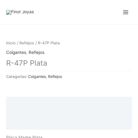
Ir
al
contenido
Inicio
/
Reflejos
/ R-47P Plata
Colgantes
,
Reflejos
R-47P Plata
Categorías:
Colgantes
,
Reflejos
Descripción
Información adicional
Valoraciones (0)
Placa Madre Plata