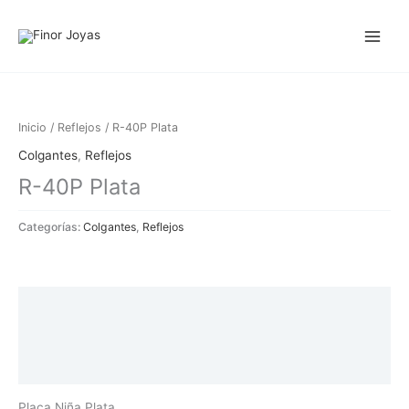
Ir
al
contenido
Inicio
/
Reflejos
/ R-40P Plata
Colgantes
,
Reflejos
R-40P Plata
Categorías:
Colgantes
,
Reflejos
Descripción
Información adicional
Valoraciones (0)
Placa Niña Plata