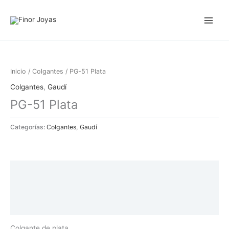
Ir
al
contenido
Inicio
/
Colgantes
/ PG-51 Plata
Colgantes
,
Gaudí
PG-51 Plata
Categorías:
Colgantes
,
Gaudí
Descripción
Información adicional
Valoraciones (0)
Colgante de plata