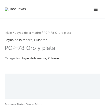
Ir
al
contenido
Inicio
/
Joyas de la madre
/ PCP-78 Oro y plata
Joyas de la madre
,
Pulseras
PCP-78 Oro y plata
Categorías:
Joyas de la madre
,
Pulseras
Descripción
Información adicional
Valoraciones (0)
Pulsera Bebé Oro y Plata