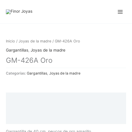
Ir
al
contenido
Inicio
/
Joyas de la madre
/ GM-426A Oro
Gargantillas
,
Joyas de la madre
GM-426A Oro
Categorías:
Gargantillas
,
Joyas de la madre
Descripción
Información adicional
Valoraciones (0)
Gargantilla de 40 cm. peucos de oro amarillo.