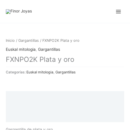
Ir
al
contenido
Inicio
/
Gargantillas
/ FXNPO2K Plata y oro
Euskal mitologia
,
Gargantillas
FXNPO2K Plata y oro
Categorías:
Euskal mitologia
,
Gargantillas
Descripción
Información adicional
Valoraciones (0)
Gargantilla de plata y oro