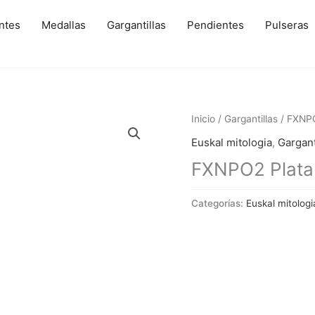
ntes
Medallas
Gargantillas
Pendientes
Pulseras
Inicio
/
Gargantillas
/ FXNPO
Euskal mitologia
,
Gargant
FXNPO2 Plata
Categorías:
Euskal mitologi