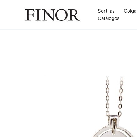
Ir
al
Sortijas
Colga
contenido
Catálogos