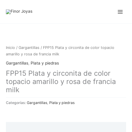
Ir
al
contenido
Inicio
/
Gargantillas
/ FPP15 Plata y circonita de color topacio
amarillo y rosa de francia milk
Gargantillas
,
Plata y piedras
FPP15 Plata y circonita de color
topacio amarillo y rosa de francia
milk
Categorías:
Gargantillas
,
Plata y piedras
Descripción