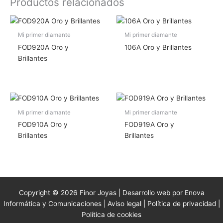
Productos relacionados
Mi primer diamante
Mi primer diamante
FOD920A Oro y
106A Oro y Brillantes
Brillantes
Mi primer diamante
Mi primer diamante
FOD910A Oro y
FOD919A Oro y
Brillantes
Brillantes
Copyright © 2026 Finor Joyas | Desarrollo web por Enova
Informática y Comunicaciones |
Aviso legal
|
Política de privacidad
|
Política de cookies