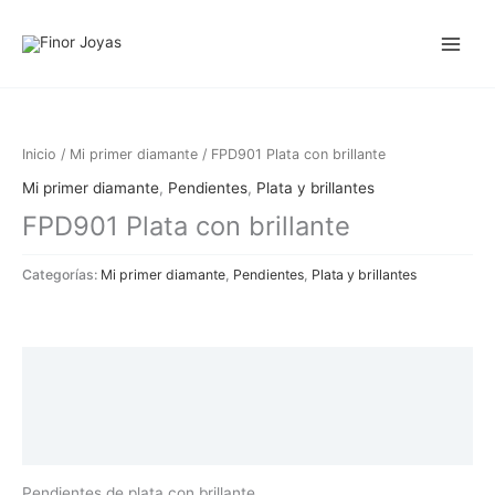
Ir
al
contenido
Inicio
/
Mi primer diamante
/ FPD901 Plata con brillante
Mi primer diamante
,
Pendientes
,
Plata y brillantes
FPD901 Plata con brillante
Categorías:
Mi primer diamante
,
Pendientes
,
Plata y brillantes
Descripción
Información adicional
Valoraciones (0)
Pendientes de plata con brillante