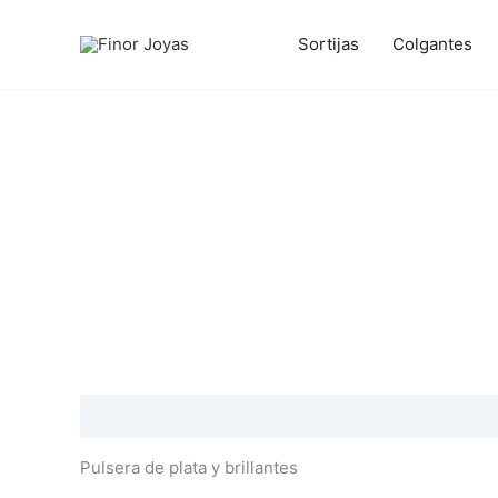
Ir
al
Sortijas
Colgantes
contenido
Descripción
Información adicional
Valoraciones
Pulsera de plata y brillantes