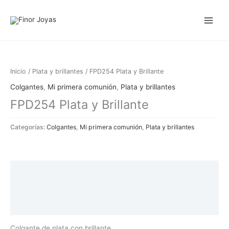
Ir
al
contenido
Inicio
/
Plata y brillantes
/ FPD254 Plata y Brillante
Colgantes
,
Mi primera comunión
,
Plata y brillantes
FPD254 Plata y Brillante
Categorías:
Colgantes
,
Mi primera comunión
,
Plata y brillantes
Descripción
Información adicional
Valoraciones (0)
Colgante de plata con brillante