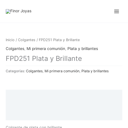
Ir
al
contenido
Inicio
/
Colgantes
/ FPD251 Plata y Brillante
Colgantes
,
Mi primera comunión
,
Plata y brillantes
FPD251 Plata y Brillante
Categorías:
Colgantes
,
Mi primera comunión
,
Plata y brillantes
Descripción
Información adicional
Valoraciones (0)
Colgante de plata con brillante