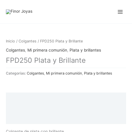
Ir
al
contenido
Inicio
/
Colgantes
/ FPD250 Plata y Brillante
Colgantes
,
Mi primera comunión
,
Plata y brillantes
FPD250 Plata y Brillante
Categorías:
Colgantes
,
Mi primera comunión
,
Plata y brillantes
Descripción
Información adicional
Valoraciones (0)
Colgante de plata con brillante