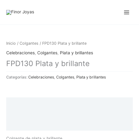
Ir
al
contenido
Inicio
/
Colgantes
/ FPD130 Plata y brillante
Celebraciones
,
Colgantes
,
Plata y brillantes
FPD130 Plata y brillante
Categorías:
Celebraciones
,
Colgantes
,
Plata y brillantes
Descripción
Información adicional
Valoraciones (0)
Colgante de plata y brillante