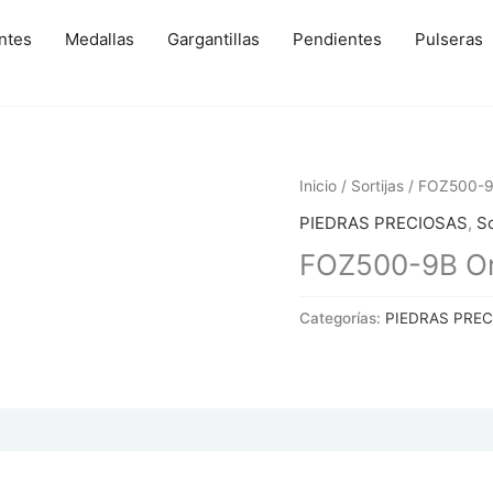
ntes
Medallas
Gargantillas
Pendientes
Pulseras
Inicio
/
Sortijas
/ FOZ500-9B
PIEDRAS PRECIOSAS
,
So
FOZ500-9B Oro
Categorías:
PIEDRAS PRE
 (0)