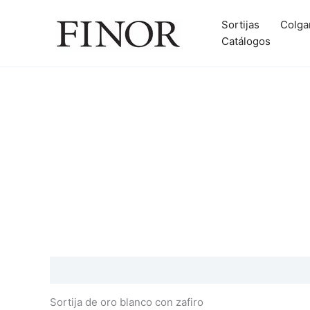
Ir
al
Sortijas
Colga
contenido
Catálogos
Descripción
Información adicional
Valoraciones
Sortija de oro blanco con zafiro