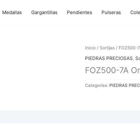
Medallas
Gargantillas
Pendientes
Pulseras
Col
Inicio
/
Sortijas
/ FOZ500-7A
PIEDRAS PRECIOSAS
,
So
FOZ500-7A Oro
Categorías:
PIEDRAS PRE
 (0)