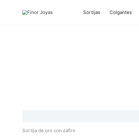
Ir
al
Sortijas
Colgantes
contenido
Descripción
Información adicional
Valoraciones
Sortija de oro con zafiro