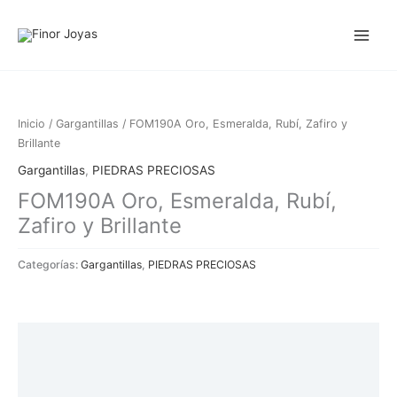
Ir
al
contenido
Inicio
/
Gargantillas
/ FOM190A Oro, Esmeralda, Rubí, Zafiro y
Brillante
Gargantillas
,
PIEDRAS PRECIOSAS
FOM190A Oro, Esmeralda, Rubí,
Zafiro y Brillante
Categorías:
Gargantillas
,
PIEDRAS PRECIOSAS
Descripción
Información adicional