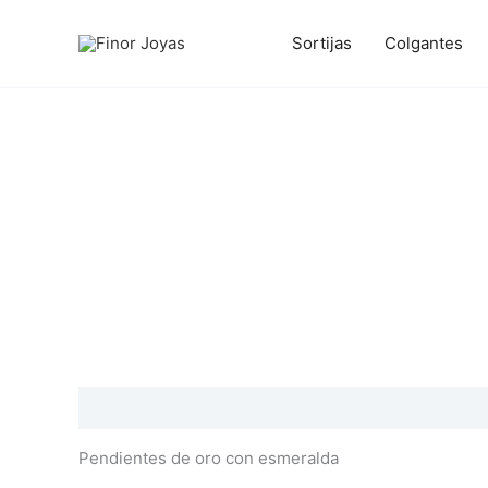
Ir
al
Sortijas
Colgantes
contenido
Descripción
Información adicional
Valoraciones
Pendientes de oro con esmeralda