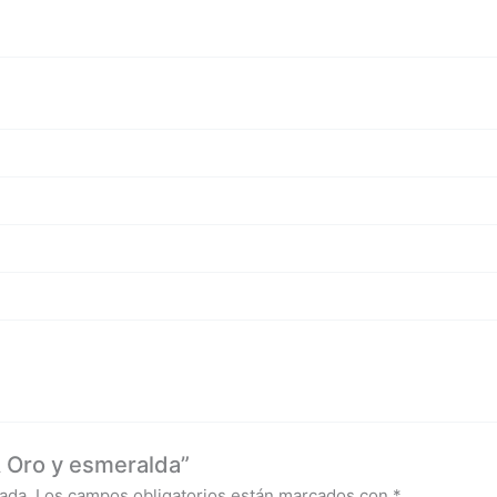
A Oro y esmeralda”
ada.
Los campos obligatorios están marcados con
*