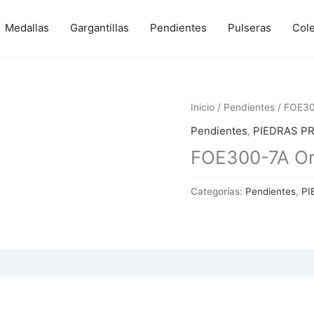
Medallas
Gargantillas
Pendientes
Pulseras
Col
Inicio
/
Pendientes
/ FOE30
Pendientes
,
PIEDRAS P
FOE300-7A Or
Categorías:
Pendientes
,
PI
 (0)