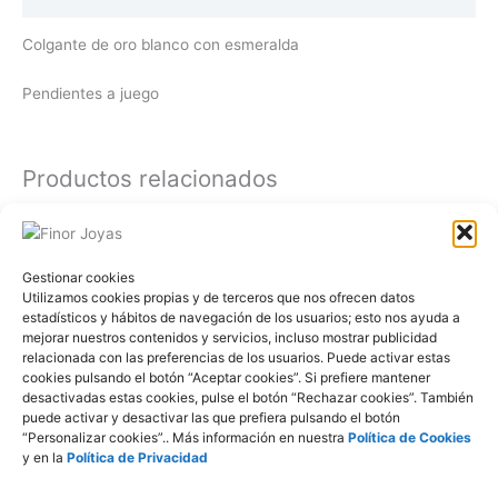
Colgante de oro blanco con esmeralda
Pendientes a juego
Productos relacionados
Colgantes
Colgantes
Gestionar cookies
CA-479 Oro con brillante
CA-446 Oro con
Utilizamos cookies propias y de terceros que nos ofrecen datos
brillante
estadísticos y hábitos de navegación de los usuarios; esto nos ayuda a
mejorar nuestros contenidos y servicios, incluso mostrar publicidad
relacionada con las preferencias de los usuarios. Puede activar estas
cookies pulsando el botón “Aceptar cookies”. Si prefiere mantener
desactivadas estas cookies, pulse el botón “Rechazar cookies”. También
puede activar y desactivar las que prefiera pulsando el botón
Colgantes
Colgantes
“Personalizar cookies”.. Más información en nuestra
Política de Cookies
CA-459 Oro con brillante
CA-477 Oro con rubí
y en la
Política de Privacidad