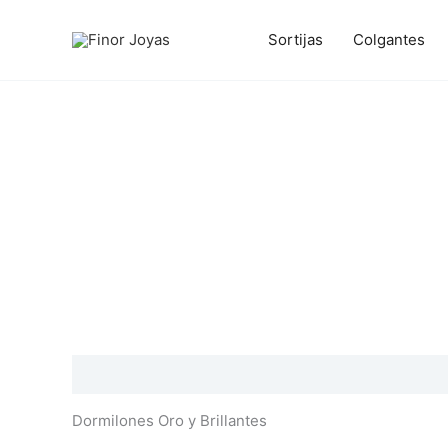
Ir
al
Sortijas
Colgantes
contenido
Descripción
Información adicional
Valoraciones
Dormilones Oro y Brillantes