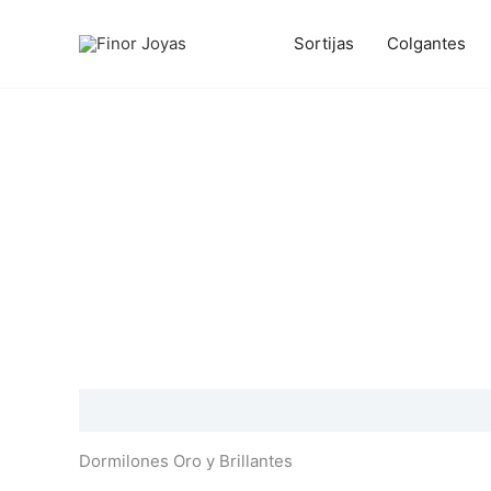
Ir
al
Sortijas
Colgantes
contenido
Descripción
Información adicional
Valoraciones
Dormilones Oro y Brillantes