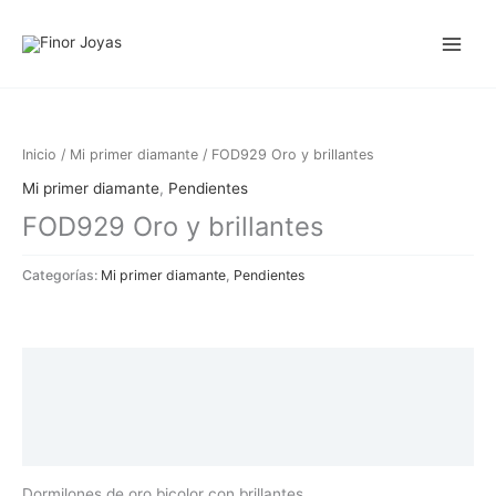
Ir
al
contenido
Inicio
/
Mi primer diamante
/ FOD929 Oro y brillantes
Mi primer diamante
,
Pendientes
FOD929 Oro y brillantes
Categorías:
Mi primer diamante
,
Pendientes
Descripción
Información adicional
Valoraciones (0)
Dormilones de oro bicolor con brillantes.