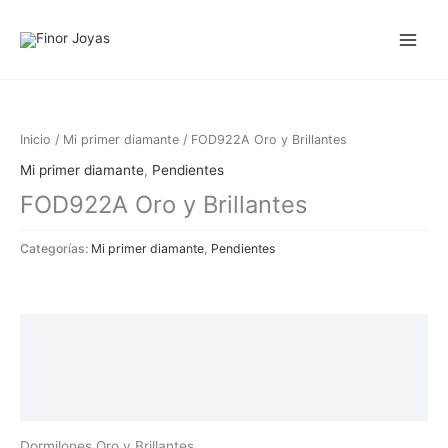
Ir
al
contenido
Inicio
/
Mi primer diamante
/ FOD922A Oro y Brillantes
Mi primer diamante
,
Pendientes
FOD922A Oro y Brillantes
Categorías:
Mi primer diamante
,
Pendientes
Descripción
Información adicional
Valoraciones (0)
Dormilones Oro y Brillantes