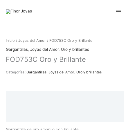
Ir
al
contenido
Inicio
/
Joyas del Amor
/ FOD753C Oro y Brillante
Gargantillas
,
Joyas del Amor
,
Oro y brillantes
FOD753C Oro y Brillante
Categorías:
Gargantillas
,
Joyas del Amor
,
Oro y brillantes
Descripción
Información adicional
Valoraciones (0)
Gargantilla de oro amarillo con brillante