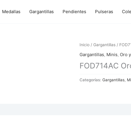
Medallas
Gargantillas
Pendientes
Pulseras
Col
Inicio
/
Gargantillas
/ FOD71
Gargantillas
,
Minis
,
Oro y
FOD714AC Oro 
Categorías:
Gargantillas
,
Mi
 (0)