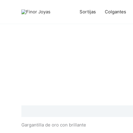
Ir
al
Sortijas
Colgantes
contenido
Descripción
Información adicional
Valoraciones
Gargantilla de oro con brillante