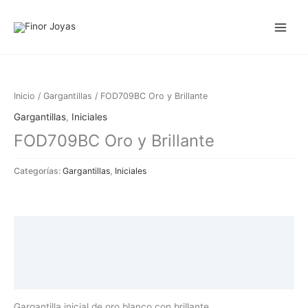
Ir
al
contenido
Inicio
/
Gargantillas
/ FOD709BC Oro y Brillante
Gargantillas
,
Iniciales
FOD709BC Oro y Brillante
Categorías:
Gargantillas
,
Iniciales
Descripción
Información adicional
Valoraciones (0)
Gargantilla inicial de oro blanco con brillante