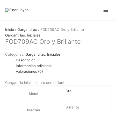
Ir
al
contenido
Inicio
/
Gargantillas
/ FOD709AC Oro y Brillante
Gargantillas
,
Iniciales
FOD709AC Oro y Brillante
Categorías:
Gargantillas
,
Iniciales
Descripción
Información adicional
Valoraciones (0)
Gargantilla inicial de oro con brillante
Oro
Metal
Brillante
Piedras